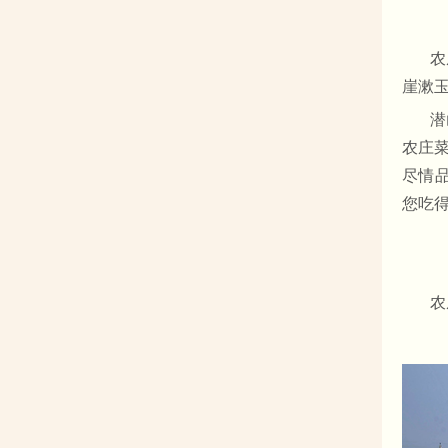
农
崖漱玉
潜
农庄
尽情
您吃
农