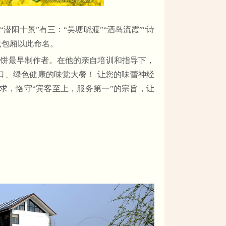
阳十景”有三：“吴塘晓渡”“酒岛流霞”“诗
六包厢以此命名。
瓜饼最早制作者。在他的亲自培训和指导下，
口、绿色健康的味觉大餐！ 让您的味蕾神经
求，恪守“宾客至上，服务第一”的宗旨，让