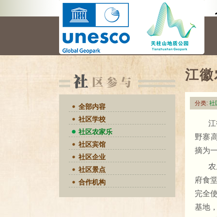
江徽
分类:
社
全部内容
社区学校
江
社区农家乐
野寨
社区宾馆
摘为
社区企业
农
社区景点
府食
合作机构
完全
基地