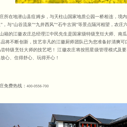
庄所在地潜山县痘姆乡，与天柱山国家地质公园一桥相连，境内“潜
”，与“山谷流泉”“九井西风”“石牛古洞”等景点隔河相望，农庄
山籍的江徽农庄总经理江中民先生是国家级特级烹饪大师、南
菜品将不断创新，技艺非凡的江徽厨师团队已为您准备好清爽可
品尝特级烹饪大师的技艺吧！ 江徽农庄将按照星级管理模式及要
得放心、住得舒心、玩得开心！
庄免费热线：
400-0556-700