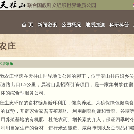
农庄
区农家乐
徽农庄坐落在
天柱山
世界地质公园的脚下，位于潜山县痘姆乡
高速路出口
1.5
公里，属潜山县招商引资项目，是一家集餐饮住宿
一体的综合型服务公司。
庄生态环保的食材链条循环利用，健康养殖。为确保绿色健康
堂的优势，开辟家禽家畜养殖基地，利用剩菜剩饭和青菜、谷糠
使用养殖基地的有机肥，杜绝农药、增长素的介入，保证四季时
，利用自家生产的食材，进行米酒酿造、咸菜腌制以及豆制品和