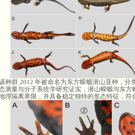
该种群
2012 年被命名为东方蝾螈潜山亚种，
态测量与分子系统学研究证实，潜山蝾螈与东方
地理隔离界限，并具备稳定独特的形态特征，符