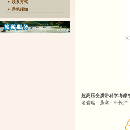
联系方式
游览须知
超高压变质带科学考察
老砻嘴－燕窝－韩长冲－