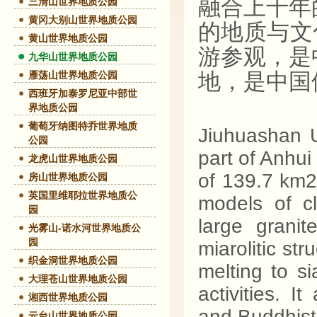
融合上千年
三清山世界地质公园
黄冈大别山世界地质公园
的地质与文
黄山世界地质公园
游参观，是
九华山世界地质公园
地，是中国
雁荡山世界地质公园
西班牙加泰罗尼亚中部世
界地质公园
葡萄牙纳图特乔世界地质
Jiuhuashan 
公园
part of Anhui
龙虎山世界地质公园
of 139.7 km2.
房山世界地质公园
英国里维耶拉世界地质公
models of cl
园
large granit
光雾山-诺水河世界地质公
园
miarolitic st
织金洞世界地质公园
melting to s
大理苍山世界地质公园
activities. I
湘西世界地质公园
and Buddhist
云台山世界地质公园